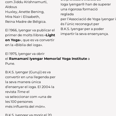
com
Jiddu
Krishnamurti
,
Ioga
Iyengar
® han de superar
Aldous
una rigorosa formació
Huxley,
Anette
Bening
,
reglada
Mira
Nair
i
Elisabeth
,
per l’Associació de
Yoga
Iyengar
i
Reina
Madre
de
Bélgica
.
és l’únic reconegut per
B.K.S.
Iyengar
per a poder
El 1966,
Iyengar
va publicar el
impartir la seva ensenyança.
primer de molts llibres «
Light
on
Yoga
«, que es va convertir
en la «
Biblia
del ioga».
El 1975,
Iyengar
va obrir
el
Ramamani
Iyengar
Memorial
Yoga
Institute
a
Pune.
B.K.S.
Iyengar
(
Guruji
) es va
convertir en una llegenda per
la seva manera única
d’ensenyar el ioga. El 2004 la
revista
Time
el
va seleccionar com «una de
les 100 persones
més influents del món».
B.K.S.
Iyengar
va morir el 20