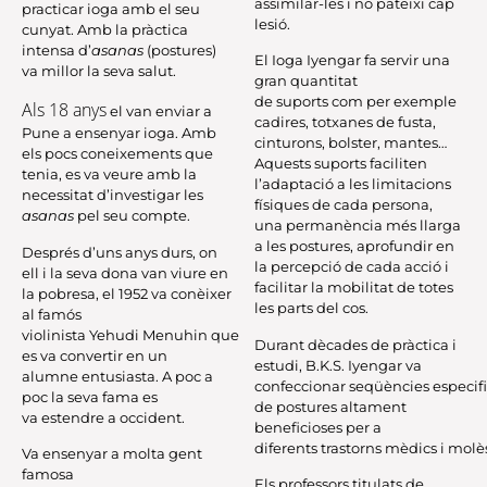
assimilar-les i no pateixi cap
practicar ioga amb el seu
lesió.
cunyat. Amb la pràctica
intensa d’
asanas
(postures)
El Ioga
Iyengar
fa servir una
va millor la seva salut.
gran quantitat
de suports com per exemple
Als 18 anys
el van enviar a
cadires, totxanes de fusta,
Pune a ensenyar ioga. Amb
cinturons,
bolster
, mantes…
els pocs coneixements que
Aquests suports faciliten
tenia, es va veure amb la
l’adaptació a les limitacions
necessitat d’investigar les
físiques de cada persona,
asanas
pel seu compte.
una permanència més llarga
a les postures, aprofundir en
Després d’uns anys durs, on
la percepció de cada acció i
ell i la seva dona van viure en
facilitar la mobilitat de totes
la pobresa, el 1952 va conèixer
les parts del cos.
al famós
violinista
Yehudi
Menuhin
que
Durant dècades de pràctica i
es va convertir en un
estudi, B.K.S.
Iyengar
va
alumne entusiasta. A poc a
confeccionar seqüències especif
poc la seva fama es
de postures altament
va estendre a occident.
beneficioses per a
diferents trastorns mèdics i molès
Va ensenyar a molta gent
famosa
Els professors titulats de