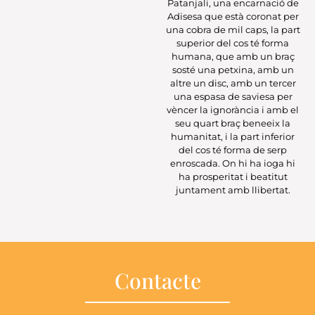
Patanjali, una encarnació de
Adisesa que està coronat per
una cobra de mil caps, la part
superior del cos té forma
humana, que amb un braç
sosté una petxina, amb un
altre un disc, amb un tercer
una espasa de saviesa per
vèncer la ignorància i amb el
seu quart braç beneeix la
humanitat, i la part inferior
del cos té forma de serp
enroscada. On hi ha ioga hi
ha prosperitat i beatitut
juntament amb llibertat.
Contacte