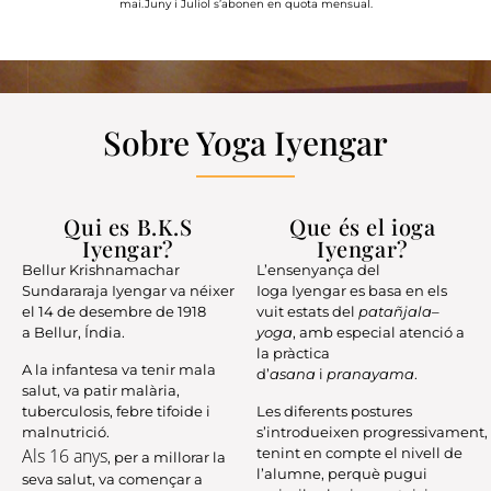
mai.Juny i Juliol s’abonen en quota mensual.
Sobre Yoga Iyengar
Qui es B.K.S
Que és el ioga
Iyengar?
Iyengar?
Bellur Krishnamachar
L’ensenyança del
Sundararaja
Iyengar va néixer
Ioga
Iyengar
es basa en els
el 14 de desembre de 1918
vuit estats del
patañjala
–
a
Bellur
, Índia.
yoga
, amb especial atenció a
la pràctica
A la infantesa va tenir mala
d’
asana
i
pranayama
.
salut, va patir malària,
tuberculosis, febre tifoide i
Les diferents postures
malnutrició.
s’introdueixen progressivament,
Als 16 anys
tenint en compte el nivell de
, per a millorar la
l’alumne, perquè pugui
seva salut, va començar a