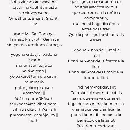
que siguem creadors en els
Saha viryam karavavahai
nostres esforços mutus,
Tejasvi na vadhitamastu
que creixem en la mútua
Mā vidvesavahai
comprensió,
Om, Shanti, Shanti, Shanti,
que no hi hagi discòrdia
Om
entre nosaltres.
Asato Ma Sat Gamaya
Que la pau sigui amb tots els
Tamaso Ma Jyotir Gamaya
éssers.
Mrityor-Ma Amritam Gamaya
Condueix-nos de l’irreal al
yogena cittasya, padena
real
vācāṁ
Condueix-nos de la foscor a la
malaṁ śarīrasya ca
llum
vaidyakena |
Condueix-nos de la mort a la
yo’pākarot taṁ pravaraṁ
immortalitat
munīnāṁ
Inclinem-nos davant
patañjaliṁ prāñjalir
Patanjali el més noble dels
ānato’smi ||
savis, que ens va donar el
ābāhu puruṣākāraṁ
ioga per asserenar la ment, la
śaṅkhacakrāsi dhāriṇam |
gramàtica per clarificar la
sahasra śirasaṁ śvetaṁ
parla i la medicina per a la
praṇamāmi patañjalim ||
perfecció de la salut.
auṁ
Prostrem-nos davant