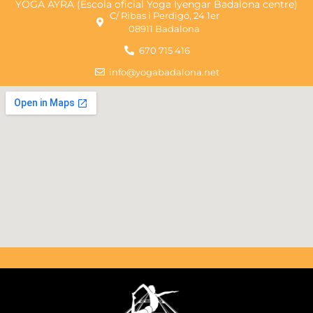
YOGA AYRA (Escola oficial Yoga Iyengar Badalona centre)
C/ Ribas i Perdigó, 24 1er
08911 Badalona
670 715 416
info@yogabadalona.net